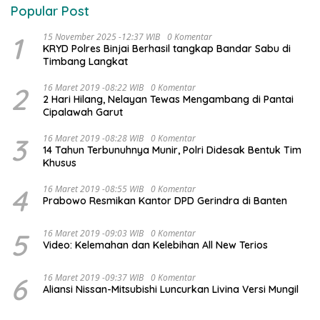
Popular Post
1
15 November 2025 -12:37 WIB
0 Komentar
KRYD Polres Binjai Berhasil tangkap Bandar Sabu di
Timbang Langkat
2
16 Maret 2019 -08:22 WIB
0 Komentar
2 Hari Hilang, Nelayan Tewas Mengambang di Pantai
Cipalawah Garut
3
16 Maret 2019 -08:28 WIB
0 Komentar
14 Tahun Terbunuhnya Munir, Polri Didesak Bentuk Tim
Khusus
4
16 Maret 2019 -08:55 WIB
0 Komentar
Prabowo Resmikan Kantor DPD Gerindra di Banten
5
16 Maret 2019 -09:03 WIB
0 Komentar
Video: Kelemahan dan Kelebihan All New Terios
6
16 Maret 2019 -09:37 WIB
0 Komentar
Aliansi Nissan-Mitsubishi Luncurkan Livina Versi Mungil