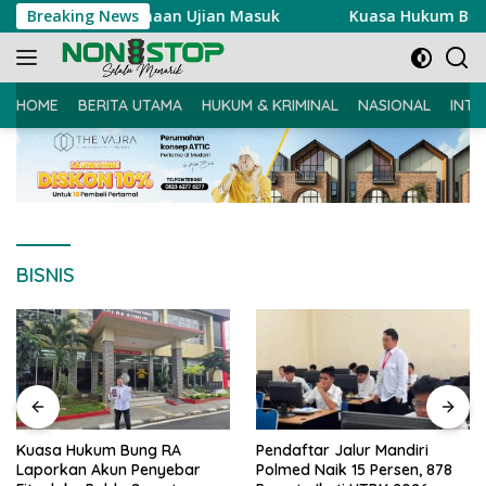
Langsung
sung Pelaksanaan Ujian Masuk
Breaking News
Kuasa Hukum Bung RA La
ke
konten
HOME
BERITA UTAMA
HUKUM & KRIMINAL
NASIONAL
INTE
BISNIS
Kuasa Hukum Bung RA
Pendaftar Jalur Mandiri
Laporkan Akun Penyebar
Polmed Naik 15 Persen, 878