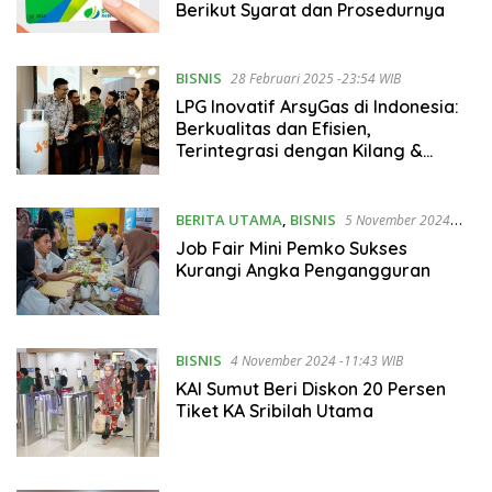
Berikut Syarat dan Prosedurnya
BISNIS
28 Februari 2025 -23:54 WIB
LPG Inovatif ArsyGas di Indonesia:
Berkualitas dan Efisien,
Terintegrasi dengan Kilang &
Stasiun Pengisian LPG Milik Sendiri
BERITA UTAMA
,
BISNIS
5 November 2024
-14:33 WIB
Job Fair Mini Pemko Sukses
Kurangi Angka Pengangguran
BISNIS
4 November 2024 -11:43 WIB
KAI Sumut Beri Diskon 20 Persen
Tiket KA Sribilah Utama