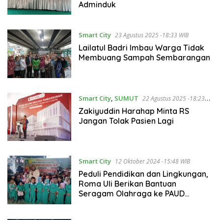
Adminduk
Smart City
23 Agustus 2025 -18:33 WIB
Lailatul Badri Imbau Warga Tidak
Membuang Sampah Sembarangan
Smart City
,
SUMUT
22 Agustus 2025 -18:23
WIB
Zakiyuddin Harahap Minta RS
Jangan Tolak Pasien Lagi
Smart City
12 Oktober 2024 -15:48 WIB
Peduli Pendidikan dan Lingkungan,
Roma Uli Berikan Bantuan
Seragam Olahraga ke PAUD
Salsabila