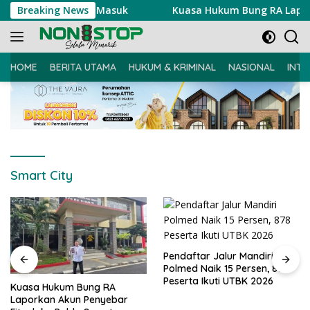
Langsung
aan Ujian Masuk
Breaking News
Kuasa Hukum Bung RA Laporkan Akun P
ke
konten
HOME
BERITA UTAMA
HUKUM & KRIMINAL
NASIONAL
INTE
Smart City
Pendaftar Jalur Mandiri
Polmed Naik 15 Persen, 878
Peserta Ikuti UTBK 2026
Kuasa Hukum Bung RA
Laporkan Akun Penyebar