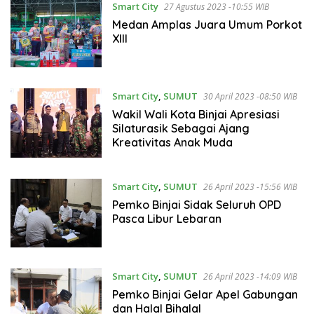
Smart City
27 Agustus 2023 -10:55 WIB
Medan Amplas Juara Umum Porkot
XIII
Smart City
,
SUMUT
30 April 2023 -08:50 WIB
Wakil Wali Kota Binjai Apresiasi
Silaturasik Sebagai Ajang
Kreativitas Anak Muda
Smart City
,
SUMUT
26 April 2023 -15:56 WIB
Pemko Binjai Sidak Seluruh OPD
Pasca Libur Lebaran
Smart City
,
SUMUT
26 April 2023 -14:09 WIB
Pemko Binjai Gelar Apel Gabungan
dan Halal Bihalal