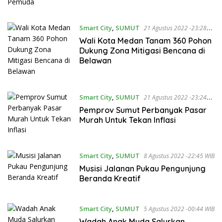
Smart City
,
SUMUT
21 Agustus 2022 -23:28
WIB
Wali Kota Medan Tanam 360 Pohon
Dukung Zona Mitigasi Bencana di
Belawan
Smart City
,
SUMUT
21 Agustus 2022 -23:24
WIB
Pemprov Sumut Perbanyak Pasar
Murah Untuk Tekan Inflasi
Smart City
,
SUMUT
8 Agustus 2022 -22:45 WIB
Musisi Jalanan Pukau Pengunjung
Beranda Kreatif
Smart City
,
SUMUT
5 Agustus 2022 -00:44 WIB
Wadah Anak Muda Salurkan