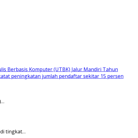
)…
di tingkat…