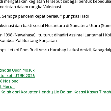
i mengatakan kegiatan tersebut sebagai bentuk kepeduli
merintah dalam rangka Vaksinasi.
. Semoga pandemi cepat berlalu,” pungkas Hadi.
aksinasi dan bakti sosial Nusantara di Sumatera Utara (Su
1998 (Nawahasa), itu turut dihadiri Assintel Lantamal I Kol
Kombes Pol Bostang Panjaitan.
sops Letkol Pom Rudi Amru Harahap Letkol Amizil, Kabagda
sanaan Ujian Masuk
ta Ikuti UTBK 2026
6 Nasional
ot Merah
alah dari Koruptor Hendry Lie Dalam Kasasi Kasus Timah