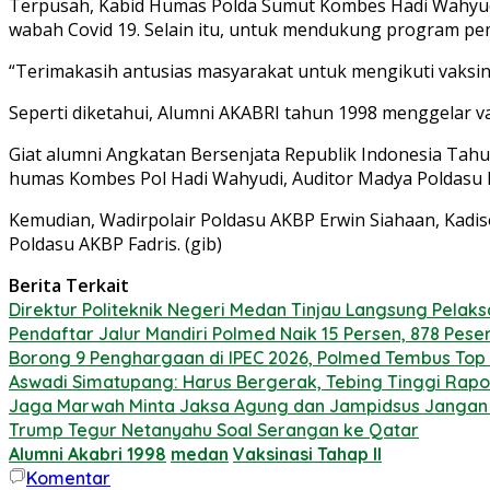
Terpusah, Kabid Humas Polda Sumut Kombes Hadi Wahyud
wabah Covid 19. Selain itu, untuk mendukung program pe
“Terimakasih antusias masyarakat untuk mengikuti vaksin
Seperti diketahui, Alumni AKABRI tahun 1998 menggelar v
Giat alumni Angkatan Bersenjata Republik Indonesia Tahun 
humas Kombes Pol Hadi Wahyudi, Auditor Madya Poldasu 
Kemudian, Wadirpolair Poldasu AKBP Erwin Siahaan, Kadi
Poldasu AKBP Fadris. (gib)
Berita Terkait
Direktur Politeknik Negeri Medan Tinjau Langsung Pelak
Pendaftar Jalur Mandiri Polmed Naik 15 Persen, 878 Peser
Borong 9 Penghargaan di IPEC 2026, Polmed Tembus Top 
Aswadi Simatupang: Harus Bergerak, Tebing Tinggi Rap
Jaga Marwah Minta Jaksa Agung dan Jampidsus Jangan K
Trump Tegur Netanyahu Soal Serangan ke Qatar
Alumni Akabri 1998
medan
Vaksinasi Tahap II
Komentar