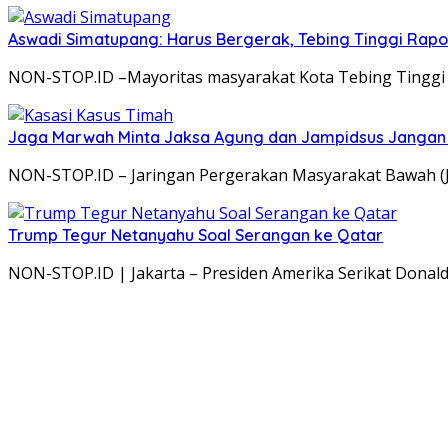
Aswadi Simatupang: Harus Bergerak, Tebing Tinggi Rap
NON-STOP.ID –Mayoritas masyarakat Kota Tebing Tinggi 
Jaga Marwah Minta Jaksa Agung dan Jampidsus Jangan K
NON-STOP.ID – Jaringan Pergerakan Masyarakat Bawah 
Trump Tegur Netanyahu Soal Serangan ke Qatar
NON-STOP.ID | Jakarta – Presiden Amerika Serikat Dona