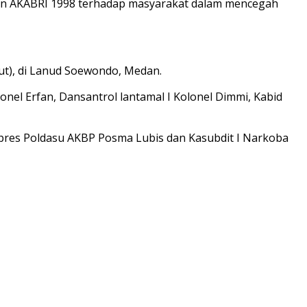
an AKABRI 1998 terhadap masyarakat dalam mencegah
mut), di Lanud Soewondo, Medan.
onel Erfan, Dansantrol lantamal I Kolonel Dimmi, Kabid
lpres Poldasu AKBP Posma Lubis dan Kasubdit I Narkoba