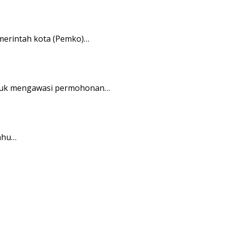
merintah kota (Pemko)…
ntuk mengawasi permohonan…
yahu…