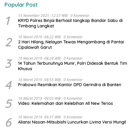
Popular Post
1
15 November 2025 -12:37 WIB
0 Komentar
KRYD Polres Binjai Berhasil tangkap Bandar Sabu di
Timbang Langkat
2
16 Maret 2019 -08:22 WIB
0 Komentar
2 Hari Hilang, Nelayan Tewas Mengambang di Pantai
Cipalawah Garut
3
16 Maret 2019 -08:28 WIB
0 Komentar
14 Tahun Terbunuhnya Munir, Polri Didesak Bentuk Tim
Khusus
4
16 Maret 2019 -08:55 WIB
0 Komentar
Prabowo Resmikan Kantor DPD Gerindra di Banten
5
16 Maret 2019 -09:03 WIB
0 Komentar
Video: Kelemahan dan Kelebihan All New Terios
6
16 Maret 2019 -09:37 WIB
0 Komentar
Aliansi Nissan-Mitsubishi Luncurkan Livina Versi Mungil