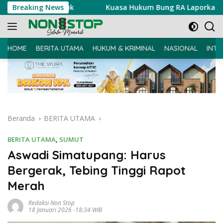
Langsung
an Masuk
Breaking News
Kuasa Hukum Bung RA Laporkan Akun Penyeba
ke
konten
HOME
BERITA UTAMA
HUKUM & KRIMINAL
NASIONAL
INTE
Beranda
BERITA UTAMA
BERITA UTAMA
,
SUMUT
Aswadi Simatupang: Harus
Bergerak, Tebing Tinggi Rapot
Merah
Redaksi Non Stop
18 Januari 2026 -18:34 WIB