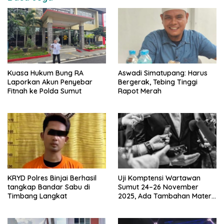
Kuasa Hukum Bung RA
Aswadi Simatupang: Harus
Laporkan Akun Penyebar
Bergerak, Tebing Tinggi
Fitnah ke Polda Sumut
Rapot Merah
KRYD Polres Binjai Berhasil
Uji Komptensi Wartawan
tangkap Bandar Sabu di
Sumut 24–26 November
Timbang Langkat
2025, Ada Tambahan Materi
Uji Tentang Media Cyber