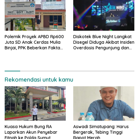
Polemik Proyek APBD Rp600
Diskotek Blue Night Langkat
Juta SD Anak Cerdas Mulia
Disegel Diduga Akibat Insiden
Binjai, PPK Beberkan Fakta
Overdosis Pengunjung dan
Mengejutkan
Tak Miliki Izin Resmi
Rekomendasi untuk kamu
Kuasa Hukum Bung RA
Aswadi Simatupang: Harus
Laporkan Akun Penyebar
Bergerak, Tebing Tinggi
Fitnah ke Polda Sumut
Rapot Merah