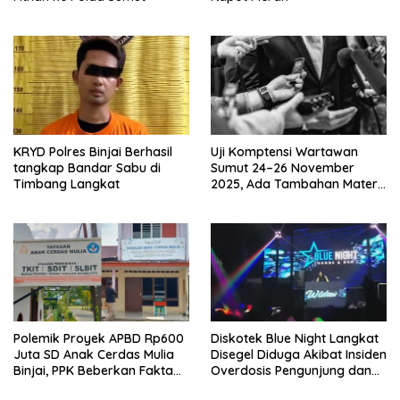
KRYD Polres Binjai Berhasil
Uji Komptensi Wartawan
tangkap Bandar Sabu di
Sumut 24–26 November
Timbang Langkat
2025, Ada Tambahan Materi
Uji Tentang Media Cyber
Polemik Proyek APBD Rp600
Diskotek Blue Night Langkat
Juta SD Anak Cerdas Mulia
Disegel Diduga Akibat Insiden
Binjai, PPK Beberkan Fakta
Overdosis Pengunjung dan
Mengejutkan
Tak Miliki Izin Resmi