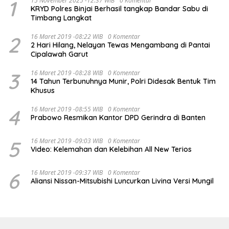
1
15 November 2025 -12:37 WIB
0 Komentar
KRYD Polres Binjai Berhasil tangkap Bandar Sabu di
Timbang Langkat
2
16 Maret 2019 -08:22 WIB
0 Komentar
2 Hari Hilang, Nelayan Tewas Mengambang di Pantai
Cipalawah Garut
3
16 Maret 2019 -08:28 WIB
0 Komentar
14 Tahun Terbunuhnya Munir, Polri Didesak Bentuk Tim
Khusus
4
16 Maret 2019 -08:55 WIB
0 Komentar
Prabowo Resmikan Kantor DPD Gerindra di Banten
5
16 Maret 2019 -09:03 WIB
0 Komentar
Video: Kelemahan dan Kelebihan All New Terios
6
16 Maret 2019 -09:37 WIB
0 Komentar
Aliansi Nissan-Mitsubishi Luncurkan Livina Versi Mungil