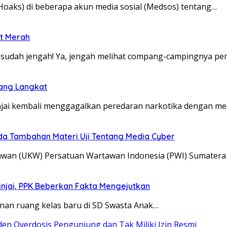
Hoaks) di beberapa akun media sosial (Medsos) tentang…
ot Merah
sudah jengah! Ya, jengah melihat compang-campingnya pe
bang Langkat
injai kembali menggagalkan peredaran narkotika dengan 
a Tambahan Materi Uji Tentang Media Cyber
awan (UKW) Persatuan Wartawan Indonesia (PWI) Sumatera
injai, PPK Beberkan Fakta Mengejutkan
nan ruang kelas baru di SD Swasta Anak…