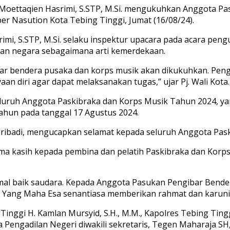
r. Moettaqien Hasrimi, S.STP, M.Si. mengukuhkan Anggota 
r Nasution Kota Tebing Tinggi, Jumat (16/08/24).
srimi, S.STP, M.Si. selaku inspektur upacara pada acara pe
dan negara sebagaimana arti kemerdekaan.
gibar bendera pusaka dan korps musik akan dikukuhkan. Pen
n diri agar dapat melaksanakan tugas,” ujar Pj. Wali Kota.
seluruh Anggota Paskibraka dan Korps Musik Tahun 2024, 
ahun pada tanggal 17 Agustus 2024.
pribadi, mengucapkan selamat kepada seluruh Anggota Paski
rima kasih kepada pembina dan pelatih Paskibraka dan Kor
l baik saudara. Kepada Anggota Pasukan Pengibar Bender
 Yang Maha Esa senantiasa memberikan rahmat dan karuniany
Tinggi H. Kamlan Mursyid, S.H., M.M., Kapolres Tebing Ting
ua Pengadilan Negeri diwakili sekretaris, Tegen Maharaja S