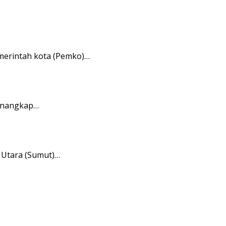
merintah kota (Pemko)…
menangkap…
 Utara (Sumut)…