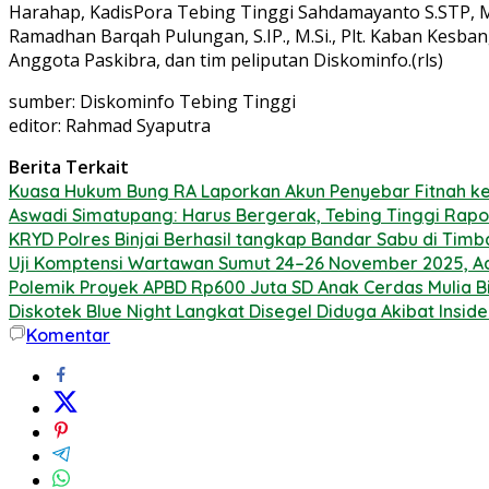
Harahap, KadisPora Tebing Tinggi Sahdamayanto S.STP, M.
Ramadhan Barqah Pulungan, S.IP., M.Si., Plt. Kaban Kesbang
Anggota Paskibra, dan tim peliputan Diskominfo.(rls)
sumber: Diskominfo Tebing Tinggi
editor: Rahmad Syaputra
Berita Terkait
Kuasa Hukum Bung RA Laporkan Akun Penyebar Fitnah ke
Aswadi Simatupang: Harus Bergerak, Tebing Tinggi Rap
KRYD Polres Binjai Berhasil tangkap Bandar Sabu di Tim
Uji Komptensi Wartawan Sumut 24–26 November 2025, Ad
Polemik Proyek APBD Rp600 Juta SD Anak Cerdas Mulia B
Diskotek Blue Night Langkat Disegel Diduga Akibat Inside
Komentar