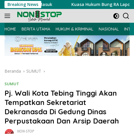
Langsung
aan Ujian Masuk
Breaking News
Kuasa Hukum Bung RA Laporkan Akun 
ke
konten
HOME
BERITA UTAMA
HUKUM & KRIMINAL
NASIONAL
INTE
Beranda
SUMUT
SUMUT
Pj. Wali Kota Tebing Tinggi Akan
Tempatkan Sekretariat
Dekranasda Di Gedung Dinas
Perpustakaan Dan Arsip Daerah
NON-STOP