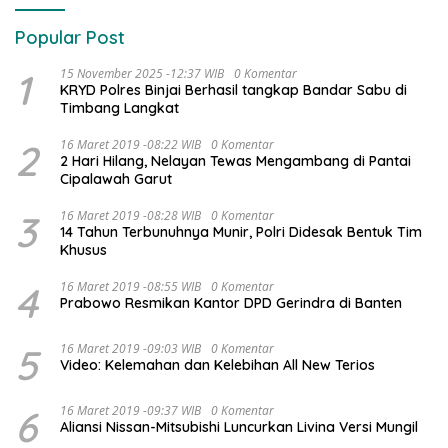
Popular Post
1
15 November 2025 -12:37 WIB
0 Komentar
KRYD Polres Binjai Berhasil tangkap Bandar Sabu di
Timbang Langkat
2
16 Maret 2019 -08:22 WIB
0 Komentar
2 Hari Hilang, Nelayan Tewas Mengambang di Pantai
Cipalawah Garut
3
16 Maret 2019 -08:28 WIB
0 Komentar
14 Tahun Terbunuhnya Munir, Polri Didesak Bentuk Tim
Khusus
4
16 Maret 2019 -08:55 WIB
0 Komentar
Prabowo Resmikan Kantor DPD Gerindra di Banten
5
16 Maret 2019 -09:03 WIB
0 Komentar
Video: Kelemahan dan Kelebihan All New Terios
6
16 Maret 2019 -09:37 WIB
0 Komentar
Aliansi Nissan-Mitsubishi Luncurkan Livina Versi Mungil