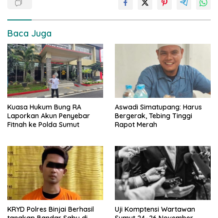
Baca Juga
Kuasa Hukum Bung RA
Aswadi Simatupang: Harus
Laporkan Akun Penyebar
Bergerak, Tebing Tinggi
Fitnah ke Polda Sumut
Rapot Merah
KRYD Polres Binjai Berhasil
Uji Komptensi Wartawan
tangkap Bandar Sabu di
Sumut 24–26 November