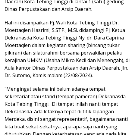
Daerah) Kota Tebing Tinggi di lantai 1 (satu) gedung
Dinas Perpustakaan dan Arsip Daerah.
Hal ini disampaikan Pj. Wali Kota Tebing Tinggi Dr.
Moettaqien Hasrimi, S.STP., M.Si. didampingi Pj. Ketua
Dekranasda Kota Tebing Tinggi Ny. dr. Dara Caprina
Moettaqien dalam kegiatan sharing (bincang tukar
pikiran) dan silaturahmi bersama perwakilan pelaku
kerajinan UMKM (Usaha Mikro Kecil dan Menengah), di
Aula kantor Dinas Perpustakaan dan Arsip Daerah, Jln.
Dr. Sutomo, Kamis malam (22/08/2024).
“Mengingat selama ini belum adanya tempat
sekretariat atau stand (tempat pameran) Dekranasda
Kota Tebing Tinggi. Di tempat inilah nanti tempat
Dekranasda. Ada letaknya tepat di titik lapangan
Merdeka, disini sangat representatif, bagaimana nanti
kita buat sekat-sekatnya, apa-apa saja nanti yang
dibutuhkan. Dengan keterbatasan yang ada pada kita,