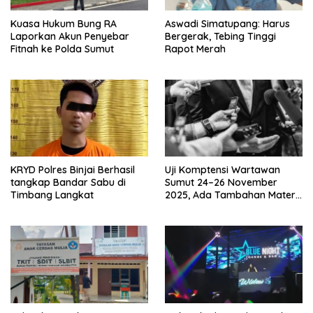
Kuasa Hukum Bung RA
Aswadi Simatupang: Harus
Laporkan Akun Penyebar
Bergerak, Tebing Tinggi
Fitnah ke Polda Sumut
Rapot Merah
KRYD Polres Binjai Berhasil
Uji Komptensi Wartawan
tangkap Bandar Sabu di
Sumut 24–26 November
Timbang Langkat
2025, Ada Tambahan Materi
Uji Tentang Media Cyber