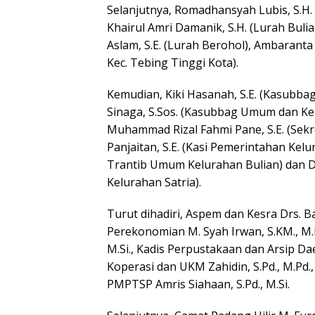
Selanjutnya, Romadhansyah Lubis, S.H. 
Khairul Amri Damanik, S.H. (Lurah Bulia
Aslam, S.E. (Lurah Berohol), Ambarant
Kec. Tebing Tinggi Kota).
Kemudian, Kiki Hasanah, S.E. (Kasubb
Sinaga, S.Sos. (Kasubbag Umum dan Ke
Muhammad Rizal Fahmi Pane, S.E. (Sekr
Panjaitan, S.E. (Kasi Pemerintahan Kelur
Trantib Umum Kelurahan Bulian) dan D
Kelurahan Satria).
Turut dihadiri, Aspem dan Kesra Drs. 
Perekonomian M. Syah Irwan, S.KM., M.K
M.Si., Kadis Perpustakaan dan Arsip D
Koperasi dan UKM Zahidin, S.Pd., M.Pd.,
PMPTSP Amris Siahaan, S.Pd., M.Si.