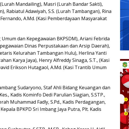
(Lurah Mandailing), Masri (Lurah Bandar Sakti),
n), Rabiatul Adawiyah, S.S. (Lurah Tambangan), Rina
a Fernando, A.Md. (Kasi Pemberdayaan Masyarakat
ag Umum dan Kepegawaian BKPSDM), Ariani Febrida
pegawaian Dinas Perpustakaan dan Arsip Daerah),
etaris Kelurahan Tambangan Hulu), Herlina Yanti
ahan Karya Jaya), Henry Alfreddy Sinaga, S.T., (Kasi
avid Erikson Hutagaol, A.Md. (Kasi Trantib Umum
Bambang Sudaryono, Staf Ahli Bidang Keuangan dan
es., Kadis Kominfo Dedi Parulian Siagian, S.STP.,
aerah Muhammad Fadly, S.Pd., Kadis Perdagangan,
 Kepala BPKPD Sri Imbang Jaya Putra, Plt. Kadis