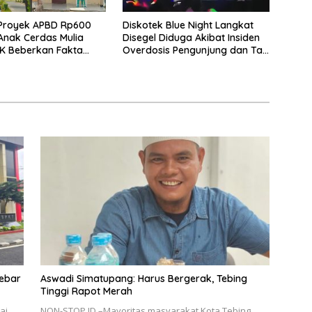
 Proyek APBD Rp600
Diskotek Blue Night Langkat
Anak Cerdas Mulia
Disegel Diduga Akibat Insiden
PPK Beberkan Fakta
Overdosis Pengunjung dan Tak
tkan
Miliki Izin Resmi
ebar
Aswadi Simatupang: Harus Bergerak, Tebing
Tinggi Rapot Merah
ai
NON-STOP.ID –Mayoritas masyarakat Kota Tebing