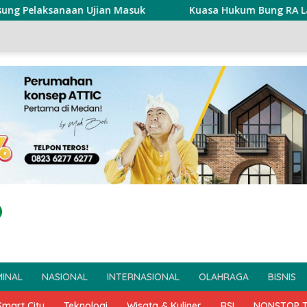
n Masuk
Kuasa Hukum Bung RA Laporkan Akun Penyebar 
MINAL
NASIONAL
INTERNASIONAL
OLAHRAGA
BISNIS
Smart City
Teknologi
Wisata & Kuliner
RSI
NONSTOP 