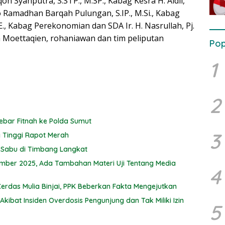
on Syahputra, S.STP., M.SP., Kabag Kesra H. Aidil,
o Ramadhan Barqah Pulungan, S.IP., M.Si., Kabag
., Kabag Perekonomian dan SDA Ir. H. Nasrullah, Pj.
a Moettaqien, rohaniawan dan tim peliputan
Pop
1
2
bar Fitnah ke Polda Sumut
3
 Tinggi Rapot Merah
r Sabu di Timbang Langkat
mber 2025, Ada Tambahan Materi Uji Tentang Media
4
rdas Mulia Binjai, PPK Beberkan Fakta Mengejutkan
Akibat Insiden Overdosis Pengunjung dan Tak Miliki Izin
5