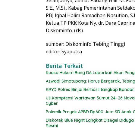
Selanjutnya, Camat Padang Hilir M. Furq
S.E., M.Si., Kabag Pemerintahan Setdak
PBJ Iqbal Halim Ramadhan Nasution, S.E
Ketua TP PKK Kota Ny. dr. Dara Caprin
Diskominfo. (rls)
sumber: Diskominfo Tebing Tinggi
editor: Syaputra
Berita Terkait
Kuasa Hukum Bung RA Laporkan Akun Penye
Aswadi Simatupang: Harus Bergerak, Tebing
KRYD Polres Binjai Berhasil tangkap Banda
Uji Komptensi Wartawan Sumut 24–26 Nove
Cyber
Polemik Proyek APBD Rp600 Juta SD Anak Ce
Diskotek Blue Night Langkat Disegel Diduga 
Resmi