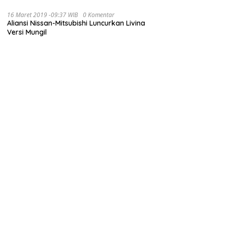
16 Maret 2019 -09:37 WIB
0 Komentar
Aliansi Nissan-Mitsubishi Luncurkan Livina
Versi Mungil