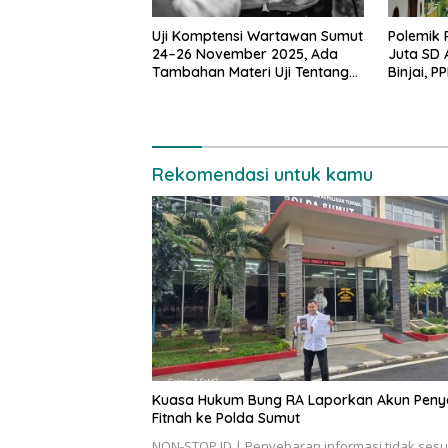
Uji Komptensi Wartawan Sumut
Polemik
24–26 November 2025, Ada
Juta SD 
Tambahan Materi Uji Tentang
Binjai, 
Media Cyber
Mengeju
Rekomendasi untuk kamu
Kuasa Hukum Bung RA Laporkan Akun Peny
Fitnah ke Polda Sumut
NON-STOP.ID | Penyebaran informasi tidak sesu