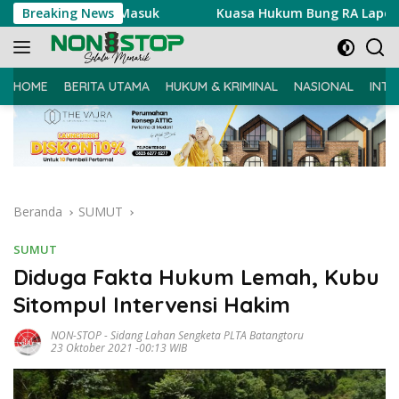
Langsung
 Ujian Masuk
Breaking News
Kuasa Hukum Bung RA Laporkan Akun Peny
ke
konten
HOME
BERITA UTAMA
HUKUM & KRIMINAL
NASIONAL
INTE
Beranda
SUMUT
SUMUT
Diduga Fakta Hukum Lemah, Kubu
Sitompul Intervensi Hakim
NON-STOP
-
Sidang Lahan Sengketa PLTA Batangtoru
23 Oktober 2021 -00:13 WIB