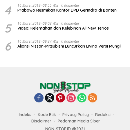
4
16 Maret 2019 -08:55 WIB
0 Komentar
Prabowo Resmikan Kantor DPD Gerindra di Banten
5
16 Maret 2019 -09:03 WIB
0 Komentar
Video: Kelemahan dan Kelebihan All New Terios
6
16 Maret 2019 -09:37 WIB
0 Komentar
Aliansi Nissan-Mitsubishi Luncurkan Livina Versi Mungil
Indeks
Kode Etik
Privacy Policy
Redaksi
Disclaimer
Pedoman Media Siber
NON-STOP.ID @2021