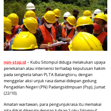
non-stop.id
– Kubu Sitompul diduga melakukan upaya
penekanan atau intervensi terhadap keputusan hakim
pada sengketa lahan PLTA Batangtoru, dengan
menggelar aksi unjuk rasa damai didepan gedung
Pengadilan Negeri (PN) Padangsidimpuan (Psp), Jumat
(22/10).
Amatan wartawan, para pengunjukrasa itu memakai
pita diikat dikepala dengan tulisan ‘Lobu Sitompul’,