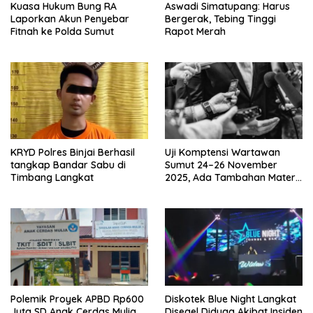
Kuasa Hukum Bung RA
Aswadi Simatupang: Harus
Laporkan Akun Penyebar
Bergerak, Tebing Tinggi
Fitnah ke Polda Sumut
Rapot Merah
KRYD Polres Binjai Berhasil
Uji Komptensi Wartawan
tangkap Bandar Sabu di
Sumut 24–26 November
Timbang Langkat
2025, Ada Tambahan Materi
Uji Tentang Media Cyber
Polemik Proyek APBD Rp600
Diskotek Blue Night Langkat
Juta SD Anak Cerdas Mulia
Disegel Diduga Akibat Insiden