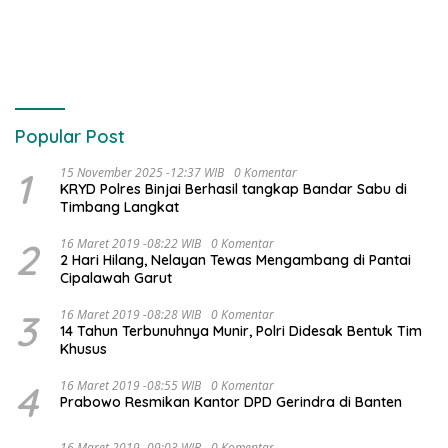
Popular Post
1
15 November 2025 -12:37 WIB
0 Komentar
KRYD Polres Binjai Berhasil tangkap Bandar Sabu di
Timbang Langkat
2
16 Maret 2019 -08:22 WIB
0 Komentar
2 Hari Hilang, Nelayan Tewas Mengambang di Pantai
Cipalawah Garut
3
16 Maret 2019 -08:28 WIB
0 Komentar
14 Tahun Terbunuhnya Munir, Polri Didesak Bentuk Tim
Khusus
4
16 Maret 2019 -08:55 WIB
0 Komentar
Prabowo Resmikan Kantor DPD Gerindra di Banten
16 Maret 2019 -09:03 WIB
0 Komentar