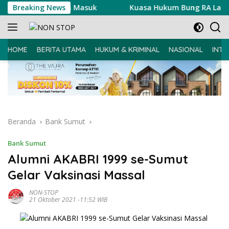
Langsung
elaksanaan Ujian Masuk
Breaking News
Kuasa Hukum Bung RA Laporkan
ke
konten
HOME
BERITA UTAMA
HUKUM & KRIMINAL
NASIONAL
INTE
Beranda
Bank Sumut
Bank Sumut
Alumni AKABRI 1999 se-Sumut
Gelar Vaksinasi Massal
NON-STOP
21 Oktober 2021 -11:52 WIB