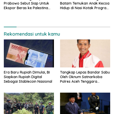
Prabowo Sebut Siap Untuk
Batam Temukan Anak Kecoa
Ekspor Beras ke Palestina
Hidup di Nasi Kotak Program
dan Negara Lain
Makan Bergizi Gratis
Rekomendasi untuk kamu
Era Baru Rupiah Dimulai, BI
Tangkap Lepas Bandar Sabu
Siapkan Rupiah Digital
Oleh Oknum Satnarkoba
Sebagai Stablecoin Nasional
Polres Aceh Tenggara
Mencuat, LSM Lira Desak
Kapolda Bertindak