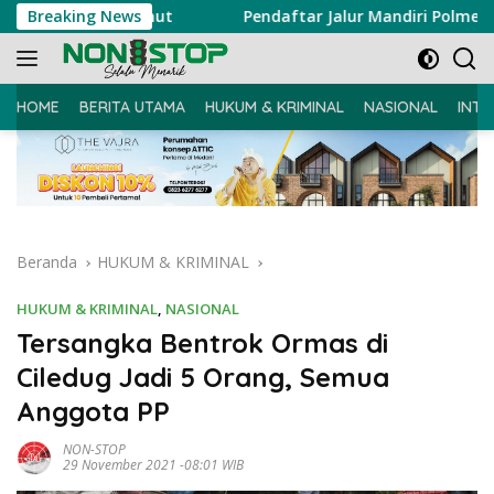
Langsung
lda Sumut
Breaking News
Pendaftar Jalur Mandiri Polmed Naik 15 Pers
ke
konten
HOME
BERITA UTAMA
HUKUM & KRIMINAL
NASIONAL
INTE
Beranda
HUKUM & KRIMINAL
HUKUM & KRIMINAL
,
NASIONAL
Tersangka Bentrok Ormas di
Ciledug Jadi 5 Orang, Semua
Anggota PP
NON-STOP
29 November 2021 -08:01 WIB