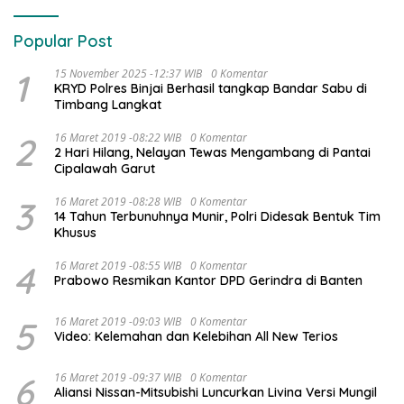
Popular Post
1
15 November 2025 -12:37 WIB
0 Komentar
KRYD Polres Binjai Berhasil tangkap Bandar Sabu di
Timbang Langkat
2
16 Maret 2019 -08:22 WIB
0 Komentar
2 Hari Hilang, Nelayan Tewas Mengambang di Pantai
Cipalawah Garut
3
16 Maret 2019 -08:28 WIB
0 Komentar
14 Tahun Terbunuhnya Munir, Polri Didesak Bentuk Tim
Khusus
4
16 Maret 2019 -08:55 WIB
0 Komentar
Prabowo Resmikan Kantor DPD Gerindra di Banten
5
16 Maret 2019 -09:03 WIB
0 Komentar
Video: Kelemahan dan Kelebihan All New Terios
6
16 Maret 2019 -09:37 WIB
0 Komentar
Aliansi Nissan-Mitsubishi Luncurkan Livina Versi Mungil