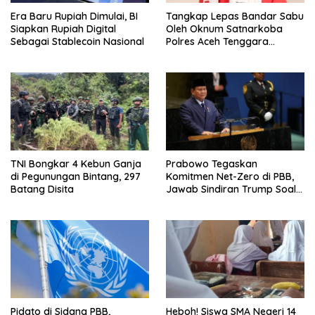
Era Baru Rupiah Dimulai, BI
Tangkap Lepas Bandar Sabu
Siapkan Rupiah Digital
Oleh Oknum Satnarkoba
Sebagai Stablecoin Nasional
Polres Aceh Tenggara
Mencuat, LSM Lira Desak
Kapolda Bertindak
TNI Bongkar 4 Kebun Ganja
Prabowo Tegaskan
di Pegunungan Bintang, 297
Komitmen Net-Zero di PBB,
Batang Disita
Jawab Sindiran Trump Soal
Energi Bersih
Pidato di Sidang PBB,
Heboh! Siswa SMA Negeri 14