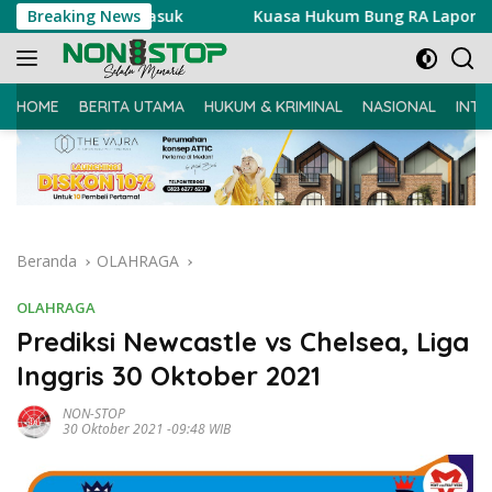
Langsung
 Ujian Masuk
Breaking News
Kuasa Hukum Bung RA Laporkan Akun Peny
ke
konten
HOME
BERITA UTAMA
HUKUM & KRIMINAL
NASIONAL
INTE
Beranda
OLAHRAGA
OLAHRAGA
Prediksi Newcastle vs Chelsea, Liga
Inggris 30 Oktober 2021
NON-STOP
30 Oktober 2021 -09:48 WIB