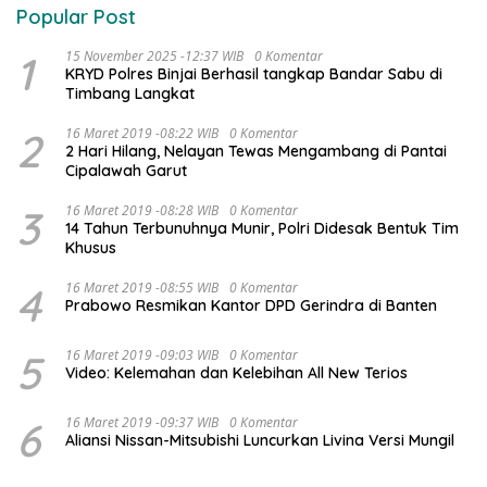
Popular Post
1
15 November 2025 -12:37 WIB
0 Komentar
KRYD Polres Binjai Berhasil tangkap Bandar Sabu di
Timbang Langkat
2
16 Maret 2019 -08:22 WIB
0 Komentar
2 Hari Hilang, Nelayan Tewas Mengambang di Pantai
Cipalawah Garut
3
16 Maret 2019 -08:28 WIB
0 Komentar
14 Tahun Terbunuhnya Munir, Polri Didesak Bentuk Tim
Khusus
4
16 Maret 2019 -08:55 WIB
0 Komentar
Prabowo Resmikan Kantor DPD Gerindra di Banten
5
16 Maret 2019 -09:03 WIB
0 Komentar
Video: Kelemahan dan Kelebihan All New Terios
6
16 Maret 2019 -09:37 WIB
0 Komentar
Aliansi Nissan-Mitsubishi Luncurkan Livina Versi Mungil