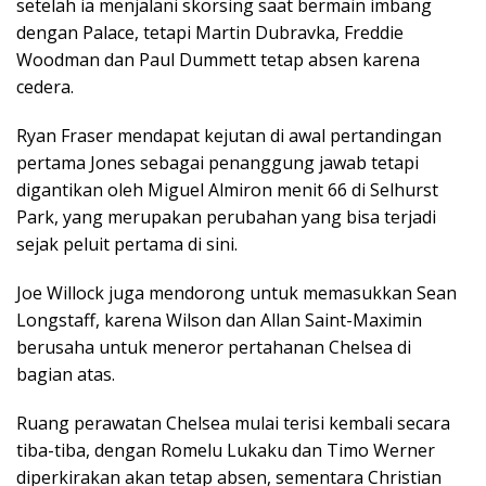
setelah ia menjalani skorsing saat bermain imbang
dengan Palace, tetapi Martin Dubravka, Freddie
Woodman dan Paul Dummett tetap absen karena
cedera.
Ryan Fraser mendapat kejutan di awal pertandingan
pertama Jones sebagai penanggung jawab tetapi
digantikan oleh Miguel Almiron menit 66 di Selhurst
Park, yang merupakan perubahan yang bisa terjadi
sejak peluit pertama di sini.
Joe Willock juga mendorong untuk memasukkan Sean
Longstaff, karena Wilson dan Allan Saint-Maximin
berusaha untuk meneror pertahanan Chelsea di
bagian atas.
Ruang perawatan Chelsea mulai terisi kembali secara
tiba-tiba, dengan Romelu Lukaku dan Timo Werner
diperkirakan akan tetap absen, sementara Christian