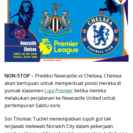
NON-STOP
– Prediksi Newcastle vs Chelsea, Chelsea
akan bertujuan untuk memperkuat posisi mereka di
puncak klasemen
Liga Premier
ketika mereka
melakukan perjalanan ke Newcastle United untuk
pertempuran Sabtu sore.
Sisi Thomas Tuchel menempatkan tujuh gol tak
terjawab melewati Norwich City dalam pekerjaan