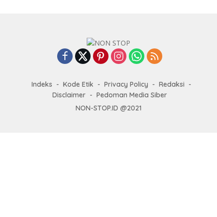
Indeks
Kode Etik
Privacy Policy
Redaksi
Disclaimer
Pedoman Media Siber
NON-STOP.ID @2021