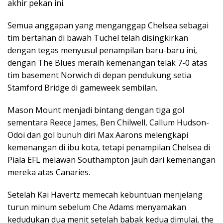
akhir pekan ini.
Semua anggapan yang menganggap Chelsea sebagai
tim bertahan di bawah Tuchel telah disingkirkan
dengan tegas menyusul penampilan baru-baru ini,
dengan The Blues meraih kemenangan telak 7-0 atas
tim basement Norwich di depan pendukung setia
Stamford Bridge di gameweek sembilan.
Mason Mount menjadi bintang dengan tiga gol
sementara Reece James, Ben Chilwell, Callum Hudson-
Odoi dan gol bunuh diri Max Aarons melengkapi
kemenangan di ibu kota, tetapi penampilan Chelsea di
Piala EFL melawan Southampton jauh dari kemenangan
mereka atas Canaries.
Setelah Kai Havertz memecah kebuntuan menjelang
turun minum sebelum Che Adams menyamakan
kedudukan dua menit setelah babak kedua dimulai, the