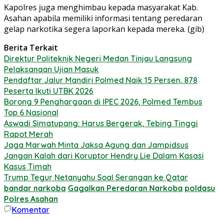
Kapolres juga menghimbau kepada masyarakat Kab.
Asahan apabila memiliki informasi tentang peredaran
gelap narkotika segera laporkan kepada mereka. (gib)
Berita Terkait
Direktur Politeknik Negeri Medan Tinjau Langsung
Pelaksanaan Ujian Masuk
Pendaftar Jalur Mandiri Polmed Naik 15 Persen, 878
Peserta Ikuti UTBK 2026
Borong 9 Penghargaan di IPEC 2026, Polmed Tembus
Top 6 Nasional
Aswadi Simatupang: Harus Bergerak, Tebing Tinggi
Rapot Merah
Jaga Marwah Minta Jaksa Agung dan Jampidsus
Jangan Kalah dari Koruptor Hendry Lie Dalam Kasasi
Kasus Timah
Trump Tegur Netanyahu Soal Serangan ke Qatar
bandar narkoba
Gagalkan Peredaran Narkoba
poldasu
Polres Asahan
Komentar