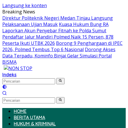
Langsung ke konten
Breaking News
Direktur Politeknik Negeri Medan Tinjau Langsung
Pelaksanaan Ujian Masuk
Kuasa Hukum Bung RA
Laporkan Akun Penyebar Fitnah ke Polda Sumut
Pendaftar Jalur Mandiri Polmed Naik 15 Persen, 878
Peserta Ikuti UTBK 2026
Borong 9 Penghargaan di IPEC
2026, Polmed Tembus Top 6 Nasional
Dorong Akses
Data Terpadu, Kominfo Binjai Gelar Simulasi Portal
BISMA
Indeks
HOME
BERITA UTAMA
HUKUM & KRIMINAL