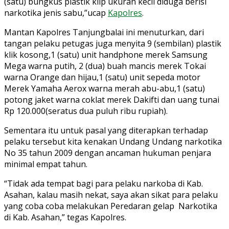
(satu) bungkus plastik klip ukuran kecil diduga berisi
narkotika jenis sabu,”ucap
Kapolres
.
Mantan Kapolres Tanjungbalai ini menuturkan, dari
tangan pelaku petugas juga menyita 9 (sembilan) plastik
klik kosong,1 (satu) unit handphone merek Samsung
Mega warna putih, 2 (dua) buah mancis merek Tokai
warna Orange dan hijau,1 (satu) unit sepeda motor
Merek Yamaha Aerox warna merah abu-abu,1 (satu)
potong jaket warna coklat merek Dakifti dan uang tunai
Rp 120.000(seratus dua puluh ribu rupiah).
Sementara itu untuk pasal yang diterapkan terhadap
pelaku tersebut kita kenakan Undang Undang narkotika
No 35 tahun 2009 dengan ancaman hukuman penjara
minimal empat tahun.
“Tidak ada tempat bagi para pelaku narkoba di Kab.
Asahan, kalau masih nekat, saya akan sikat para pelaku
yang coba coba melakukan Peredaran gelap Narkotika
di Kab. Asahan,” tegas Kapolres.