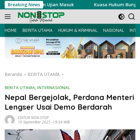
Langsung
 Pelaksanaan Ujian Masuk
Breaking News
Kuasa Hukum Bung RA Lapork
ke
konten
HOME
BERITA UTAMA
HUKUM & KRIMINAL
NASIONAL
INTE
Beranda
BERITA UTAMA
BERITA UTAMA
,
INTERNASIONAL
Nepal Bergejolak, Perdana Menteri
Lengser Usai Demo Berdarah
EDITOR NON-STOP
10 September 2025 -19:34 WIB