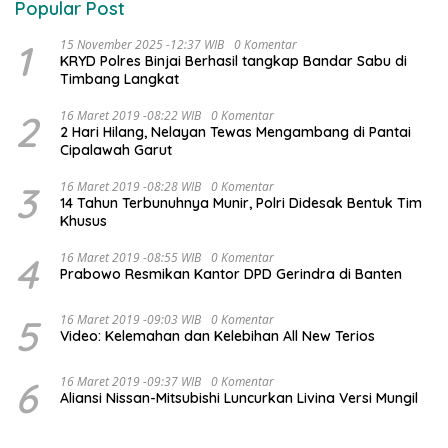
Popular Post
1
15 November 2025 -12:37 WIB
0 Komentar
KRYD Polres Binjai Berhasil tangkap Bandar Sabu di
Timbang Langkat
2
16 Maret 2019 -08:22 WIB
0 Komentar
2 Hari Hilang, Nelayan Tewas Mengambang di Pantai
Cipalawah Garut
3
16 Maret 2019 -08:28 WIB
0 Komentar
14 Tahun Terbunuhnya Munir, Polri Didesak Bentuk Tim
Khusus
4
16 Maret 2019 -08:55 WIB
0 Komentar
Prabowo Resmikan Kantor DPD Gerindra di Banten
5
16 Maret 2019 -09:03 WIB
0 Komentar
Video: Kelemahan dan Kelebihan All New Terios
6
16 Maret 2019 -09:37 WIB
0 Komentar
Aliansi Nissan-Mitsubishi Luncurkan Livina Versi Mungil