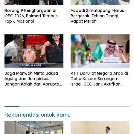
Borong 9 Penghargaan di
Aswadi Simatupang: Harus
IPEC 2026, Polmed Tembus
Bergerak, Tebing Tinggi
Top 6 Nasional
Rapot Merah
Jaga Marwah Minta Jaksa
KTT Darurat Negara Arab di
Agung dan Jampidsus
Doha Kecam Serangan
Jangan Kalah dari Koruptor
Israel, GCC Janji Aktifkan
Hendry Lie Dalam Kasasi
Fakta Pertahanan Bersama
Kasus Timah
Rekomendasi untuk kamu