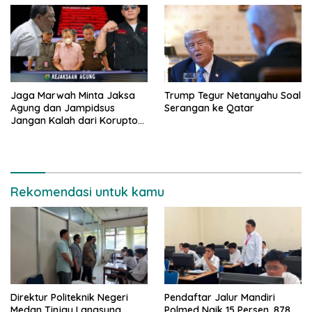
Jaga Marwah Minta Jaksa
Trump Tegur Netanyahu Soal
Agung dan Jampidsus
Serangan ke Qatar
Jangan Kalah dari Koruptor
Hendry Lie Dalam Kasasi
Kasus Timah
Rekomendasi untuk kamu
Direktur Politeknik Negeri
Pendaftar Jalur Mandiri
Medan Tinjau Langsung
Polmed Naik 15 Persen, 878