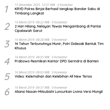
1
15 November 2025 -12:37 WIB
0 Komentar
KRYD Polres Binjai Berhasil tangkap Bandar Sabu di
Timbang Langkat
2
16 Maret 2019 -08:22 WIB
0 Komentar
2 Hari Hilang, Nelayan Tewas Mengambang di Pantai
Cipalawah Garut
3
16 Maret 2019 -08:28 WIB
0 Komentar
14 Tahun Terbunuhnya Munir, Polri Didesak Bentuk Tim
Khusus
4
16 Maret 2019 -08:55 WIB
0 Komentar
Prabowo Resmikan Kantor DPD Gerindra di Banten
5
16 Maret 2019 -09:03 WIB
0 Komentar
Video: Kelemahan dan Kelebihan All New Terios
6
16 Maret 2019 -09:37 WIB
0 Komentar
Aliansi Nissan-Mitsubishi Luncurkan Livina Versi Mungil