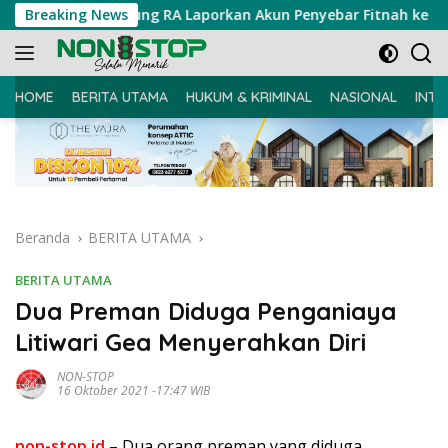
Langsung
 Hukum Bung RA Laporkan Akun Penyebar Fitnah ke Polda Sumu
Breaking News
ke
konten
HOME
BERITA UTAMA
HUKUM & KRIMINAL
NASIONAL
INTE
Beranda
BERITA UTAMA
BERITA UTAMA
Dua Preman Diduga Penganiaya
Litiwari Gea Menyerahkan Diri
NON-STOP
16 Oktober 2021 -17:47 WIB
non-stop.id
– Dua orang preman yang diduga