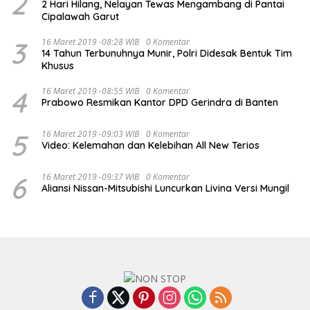
2
2 Hari Hilang, Nelayan Tewas Mengambang di Pantai
Cipalawah Garut
3
16 Maret 2019 -08:28 WIB
0 Komentar
14 Tahun Terbunuhnya Munir, Polri Didesak Bentuk Tim
Khusus
4
16 Maret 2019 -08:55 WIB
0 Komentar
Prabowo Resmikan Kantor DPD Gerindra di Banten
5
16 Maret 2019 -09:03 WIB
0 Komentar
Video: Kelemahan dan Kelebihan All New Terios
6
16 Maret 2019 -09:37 WIB
0 Komentar
Aliansi Nissan-Mitsubishi Luncurkan Livina Versi Mungil