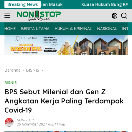
Langsung
sanaan Ujian Masuk
Breaking News
Kuasa Hukum Bung RA Laporkan Aku
ke
konten
HOME
BERITA UTAMA
HUKUM & KRIMINAL
NASIONAL
INTE
Beranda
BISNIS
BISNIS
BPS Sebut Milenial dan Gen Z
Angkatan Kerja Paling Terdampak
Covid-19
NON-STOP
26 November 2021 -08:11 WIB