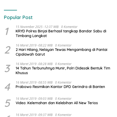
Popular Post
1
15 November 2025 -12:37 WIB
0 Komentar
KRYD Polres Binjai Berhasil tangkap Bandar Sabu di
Timbang Langkat
2
16 Maret 2019 -08:22 WIB
0 Komentar
2 Hari Hilang, Nelayan Tewas Mengambang di Pantai
Cipalawah Garut
3
16 Maret 2019 -08:28 WIB
0 Komentar
14 Tahun Terbunuhnya Munir, Polri Didesak Bentuk Tim
Khusus
4
16 Maret 2019 -08:55 WIB
0 Komentar
Prabowo Resmikan Kantor DPD Gerindra di Banten
5
16 Maret 2019 -09:03 WIB
0 Komentar
Video: Kelemahan dan Kelebihan All New Terios
16 Maret 2019 -09:37 WIB
0 Komentar