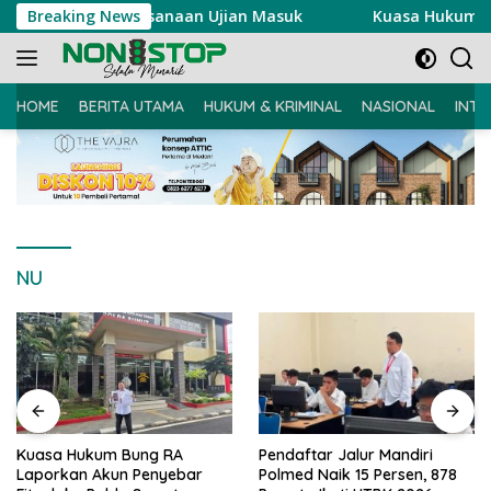
Langsung
Langsung Pelaksanaan Ujian Masuk
Breaking News
Kuasa Hukum Bung R
ke
konten
HOME
BERITA UTAMA
HUKUM & KRIMINAL
NASIONAL
INTE
NU
Kuasa Hukum Bung RA
Pendaftar Jalur Mandiri
Laporkan Akun Penyebar
Polmed Naik 15 Persen, 878