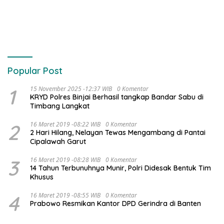
Popular Post
1
15 November 2025 -12:37 WIB
0 Komentar
KRYD Polres Binjai Berhasil tangkap Bandar Sabu di
Timbang Langkat
2
16 Maret 2019 -08:22 WIB
0 Komentar
2 Hari Hilang, Nelayan Tewas Mengambang di Pantai
Cipalawah Garut
3
16 Maret 2019 -08:28 WIB
0 Komentar
14 Tahun Terbunuhnya Munir, Polri Didesak Bentuk Tim
Khusus
4
16 Maret 2019 -08:55 WIB
0 Komentar
Prabowo Resmikan Kantor DPD Gerindra di Banten