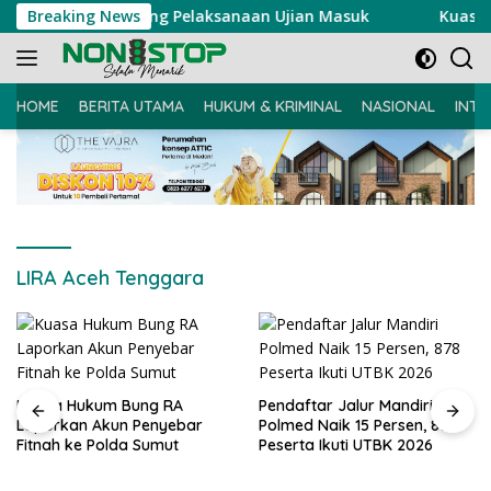
Langsung
edan Tinjau Langsung Pelaksanaan Ujian Masuk
Breaking News
Kuasa H
ke
konten
HOME
BERITA UTAMA
HUKUM & KRIMINAL
NASIONAL
INTE
LIRA Aceh Tenggara
Kuasa Hukum Bung RA
Pendaftar Jalur Mandiri
Laporkan Akun Penyebar
Polmed Naik 15 Persen, 878
Fitnah ke Polda Sumut
Peserta Ikuti UTBK 2026