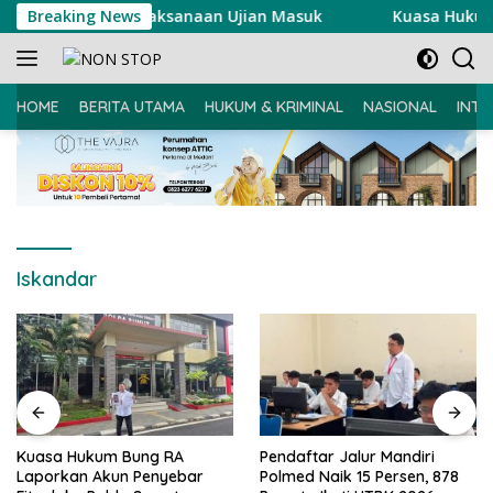
Langsung
ngsung Pelaksanaan Ujian Masuk
Breaking News
Kuasa Hukum Bung RA L
ke
konten
HOME
BERITA UTAMA
HUKUM & KRIMINAL
NASIONAL
INTE
Iskandar
Kuasa Hukum Bung RA
Pendaftar Jalur Mandiri
Laporkan Akun Penyebar
Polmed Naik 15 Persen, 878