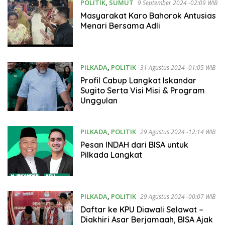
POLITIK
,
SUMUT
9 September 2024 -02:09 WIB
Masyarakat Karo Bahorok Antusias
Menari Bersama Adli
PILKADA
,
POLITIK
31 Agustus 2024 -01:05 WIB
Profil Cabup Langkat Iskandar
Sugito Serta Visi Misi & Program
Unggulan
PILKADA
,
POLITIK
29 Agustus 2024 -12:14 WIB
Pesan INDAH dari BISA untuk
Pilkada Langkat
PILKADA
,
POLITIK
29 Agustus 2024 -00:07 WIB
Daftar ke KPU Diawali Selawat –
Diakhiri Asar Berjamaah, BISA Ajak