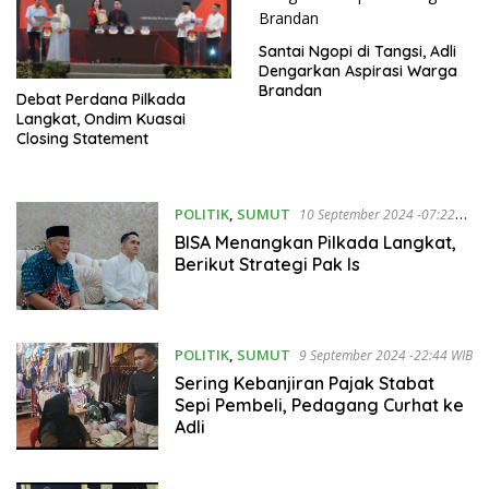
Santai Ngopi di Tangsi, Adli
Dengarkan Aspirasi Warga
Brandan
Debat Perdana Pilkada
Langkat, Ondim Kuasai
Closing Statement
POLITIK
,
SUMUT
10 September 2024 -07:22
WIB
BISA Menangkan Pilkada Langkat,
Berikut Strategi Pak Is
POLITIK
,
SUMUT
9 September 2024 -22:44 WIB
Sering Kebanjiran Pajak Stabat
Sepi Pembeli, Pedagang Curhat ke
Adli