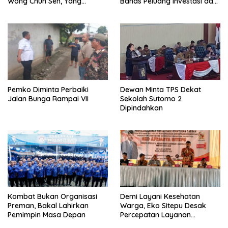
Wong Chun Sen, Yang
Bahas Peluang Investasi dan
Datang Rajudin Sagala
Kerjasama
Pemko Diminta Perbaiki
Dewan Minta TPS Dekat
Jalan Bunga Rampai VII
Sekolah Sutomo 2
Dipindahkan
Kombat Bukan Organisasi
Demi Layani Kesehatan
Preman, Bakal Lahirkan
Warga, Eko Sitepu Desak
Pemimpin Masa Depan
Percepatan Layanan
Adminduk