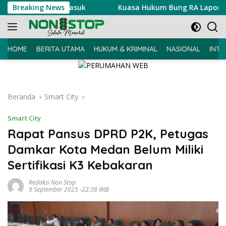
Langsung
an Ujian Masuk
Breaking News
Kuasa Hukum Bung RA Laporkan Akun Pe
ke
konten
HOME
BERITA UTAMA
HUKUM & KRIMINAL
NASIONAL
INTE
Beranda
Smart City
Smart City
Rapat Pansus DPRD P2K, Petugas
Damkar Kota Medan Belum Miliki
Sertifikasi K3 Kebakaran
Redaksi Non Stop
9 September 2025 -22:38 WIB