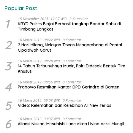
Popular Post
1
15 November 2025 -12:37 WIB
0 Komentar
KRYD Polres Binjai Berhasil tangkap Bandar Sabu di
Timbang Langkat
2
16 Maret 2019 -08:22 WIB
0 Komentar
2 Hari Hilang, Nelayan Tewas Mengambang di Pantai
Cipalawah Garut
3
16 Maret 2019 -08:28 WIB
0 Komentar
14 Tahun Terbunuhnya Munir, Polri Didesak Bentuk Tim
Khusus
4
16 Maret 2019 -08:55 WIB
0 Komentar
Prabowo Resmikan Kantor DPD Gerindra di Banten
5
16 Maret 2019 -09:03 WIB
0 Komentar
Video: Kelemahan dan Kelebihan All New Terios
6
16 Maret 2019 -09:37 WIB
0 Komentar
Aliansi Nissan-Mitsubishi Luncurkan Livina Versi Mungil