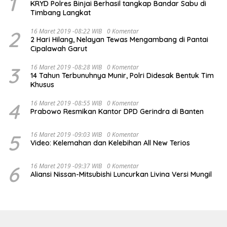
1
KRYD Polres Binjai Berhasil tangkap Bandar Sabu di
Timbang Langkat
2
16 Maret 2019 -08:22 WIB
0 Komentar
2 Hari Hilang, Nelayan Tewas Mengambang di Pantai
Cipalawah Garut
3
16 Maret 2019 -08:28 WIB
0 Komentar
14 Tahun Terbunuhnya Munir, Polri Didesak Bentuk Tim
Khusus
4
16 Maret 2019 -08:55 WIB
0 Komentar
Prabowo Resmikan Kantor DPD Gerindra di Banten
5
16 Maret 2019 -09:03 WIB
0 Komentar
Video: Kelemahan dan Kelebihan All New Terios
6
16 Maret 2019 -09:37 WIB
0 Komentar
Aliansi Nissan-Mitsubishi Luncurkan Livina Versi Mungil