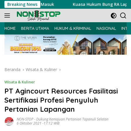
Langsung
Ujian Masuk
Breaking News
Kuasa Hukum Bung RA Laporkan Akun Penye
ke
konten
HOME
BERITA UTAMA
HUKUM & KRIMINAL
NASIONAL
INTE
Beranda
Wisata & Kuliner
Wisata & Kuliner
PT Agincourt Resources Fasilitasi
Sertifikasi Profesi Penyuluh
Pertanian Lapangan
NON-STOP
-
Dukung Kemajuan Pertanian Tapanuli Selatan
6 Oktober 2021 -17:12 WIB