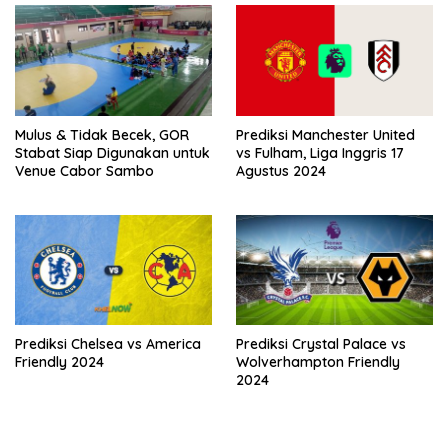
Mulus & Tidak Becek, GOR
Prediksi Manchester United
Stabat Siap Digunakan untuk
vs Fulham, Liga Inggris 17
Venue Cabor Sambo
Agustus 2024
Prediksi Chelsea vs America
Prediksi Crystal Palace vs
Friendly 2024
Wolverhampton Friendly
2024