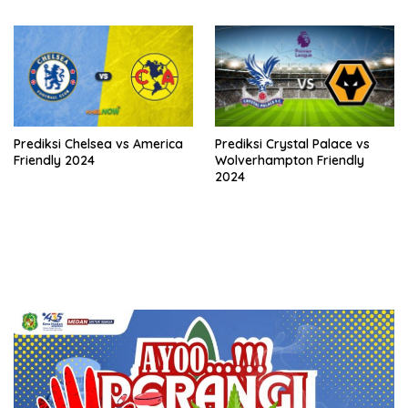
Prediksi Chelsea vs America
Prediksi Crystal Palace vs
Friendly 2024
Wolverhampton Friendly
2024