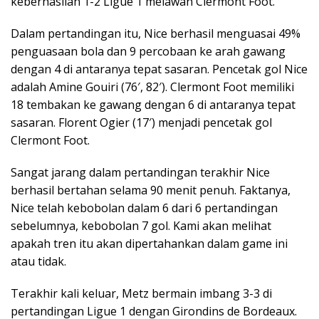
keberhasilan 1-2 Ligue 1 melawan Clermont Foot.
Dalam pertandingan itu, Nice berhasil menguasai 49%
penguasaan bola dan 9 percobaan ke arah gawang
dengan 4 di antaranya tepat sasaran. Pencetak gol Nice
adalah Amine Gouiri (76′, 82′). Clermont Foot memiliki
18 tembakan ke gawang dengan 6 di antaranya tepat
sasaran. Florent Ogier (17′) menjadi pencetak gol
Clermont Foot.
Sangat jarang dalam pertandingan terakhir Nice
berhasil bertahan selama 90 menit penuh. Faktanya,
Nice telah kebobolan dalam 6 dari 6 pertandingan
sebelumnya, kebobolan 7 gol. Kami akan melihat
apakah tren itu akan dipertahankan dalam game ini
atau tidak.
Terakhir kali keluar, Metz bermain imbang 3-3 di
pertandingan Ligue 1 dengan Girondins de Bordeaux.