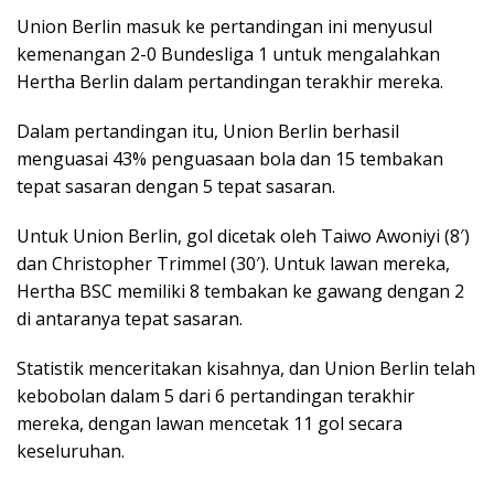
Union Berlin masuk ke pertandingan ini menyusul
kemenangan 2-0 Bundesliga 1 untuk mengalahkan
Hertha Berlin dalam pertandingan terakhir mereka.
Dalam pertandingan itu, Union Berlin berhasil
menguasai 43% penguasaan bola dan 15 tembakan
tepat sasaran dengan 5 tepat sasaran.
Untuk Union Berlin, gol dicetak oleh Taiwo Awoniyi (8′)
dan Christopher Trimmel (30′). Untuk lawan mereka,
Hertha BSC memiliki 8 tembakan ke gawang dengan 2
di antaranya tepat sasaran.
Statistik menceritakan kisahnya, dan Union Berlin telah
kebobolan dalam 5 dari 6 pertandingan terakhir
mereka, dengan lawan mencetak 11 gol secara
keseluruhan.