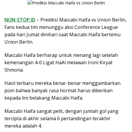
NON-STOP.ID
– Prediksi Maccabi Haifa vs Union Berlin,
Fans kedua tim menunggu aksi Conference League
pada hari Jumat dinihari saat Maccabi Haifa bertemu
Union Berlin.
Maccabi Haifa berharap untuk menang lagi setelah
kemenangan 4-0 Ligat HaAl melawan Ironi Kiryat
Shmona.
Hasil terbaru mereka benar-benar menggambarkan
poin bahwa banyak rasa hormat harus diberikan
kepada lini belakang Maccabi Haifa.
Maccabi Haifa sangat pelit, dengan jumlah gol yang
tercipta di akhir selama 6 pertandingan terakhir
mereka adalah 4.