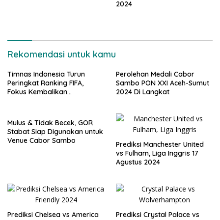
2024
Rekomendasi untuk kamu
Timnas Indonesia Turun
Perolehan Medali Cabor
Peringkat Ranking FIFA,
Sambo PON XXI Aceh-Sumut
Fokus Kembalikan
2024 Di Langkat
Momentum
Mulus & Tidak Becek, GOR
Stabat Siap Digunakan untuk
Venue Cabor Sambo
Prediksi Manchester United
vs Fulham, Liga Inggris 17
Agustus 2024
Prediksi Chelsea vs America
Prediksi Crystal Palace vs