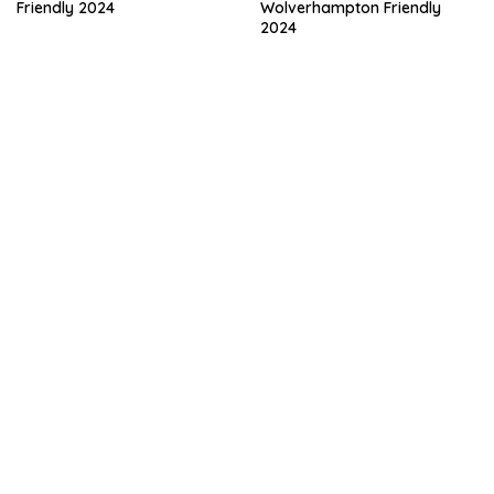
Friendly 2024
Wolverhampton Friendly
2024