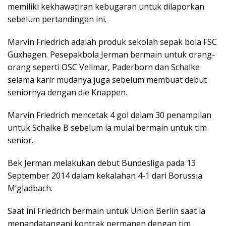
memiliki kekhawatiran kebugaran untuk dilaporkan
sebelum pertandingan ini.
Marvin Friedrich adalah produk sekolah sepak bola FSC
Guxhagen. Pesepakbola Jerman bermain untuk orang-
orang seperti OSC Vellmar, Paderborn dan Schalke
selama karir mudanya juga sebelum membuat debut
seniornya dengan die Knappen.
Marvin Friedrich mencetak 4 gol dalam 30 penampilan
untuk Schalke B sebelum ia mulai bermain untuk tim
senior.
Bek Jerman melakukan debut Bundesliga pada 13
September 2014 dalam kekalahan 4-1 dari Borussia
M’gladbach.
Saat ini Friedrich bermain untuk Union Berlin saat ia
menandatangani kontrak permanen dengan tim