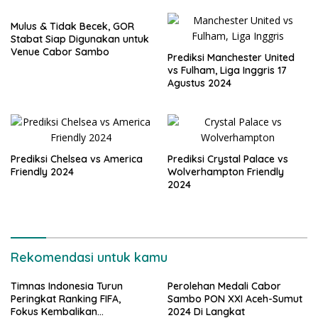
Mulus & Tidak Becek, GOR
Stabat Siap Digunakan untuk
Venue Cabor Sambo
Prediksi Manchester United
vs Fulham, Liga Inggris 17
Agustus 2024
Prediksi Chelsea vs America
Prediksi Crystal Palace vs
Friendly 2024
Wolverhampton Friendly
2024
Rekomendasi untuk kamu
Timnas Indonesia Turun
Perolehan Medali Cabor
Peringkat Ranking FIFA,
Sambo PON XXI Aceh-Sumut
Fokus Kembalikan
2024 Di Langkat