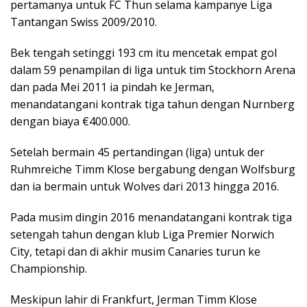
pertamanya untuk FC Thun selama kampanye Liga
Tantangan Swiss 2009/2010.
Bek tengah setinggi 193 cm itu mencetak empat gol
dalam 59 penampilan di liga untuk tim Stockhorn Arena
dan pada Mei 2011 ia pindah ke Jerman,
menandatangani kontrak tiga tahun dengan Nurnberg
dengan biaya €400.000.
Setelah bermain 45 pertandingan (liga) untuk der
Ruhmreiche Timm Klose bergabung dengan Wolfsburg
dan ia bermain untuk Wolves dari 2013 hingga 2016.
Pada musim dingin 2016 menandatangani kontrak tiga
setengah tahun dengan klub Liga Premier Norwich
City, tetapi dan di akhir musim Canaries turun ke
Championship.
Meskipun lahir di Frankfurt, Jerman Timm Klose