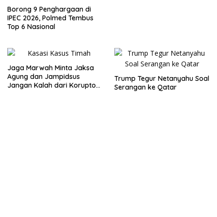
Borong 9 Penghargaan di
IPEC 2026, Polmed Tembus
Top 6 Nasional
Jaga Marwah Minta Jaksa
Agung dan Jampidsus
Trump Tegur Netanyahu Soal
Jangan Kalah dari Koruptor
Serangan ke Qatar
Hendry Lie Dalam Kasasi
Kasus Timah