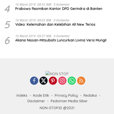
4
16 Maret 2019 -08:55 WIB
0 Komentar
Prabowo Resmikan Kantor DPD Gerindra di Banten
5
16 Maret 2019 -09:03 WIB
0 Komentar
Video: Kelemahan dan Kelebihan All New Terios
6
16 Maret 2019 -09:37 WIB
0 Komentar
Aliansi Nissan-Mitsubishi Luncurkan Livina Versi Mungil
Indeks
Kode Etik
Privacy Policy
Redaksi
Disclaimer
Pedoman Media Siber
NON-STOP.ID @2021