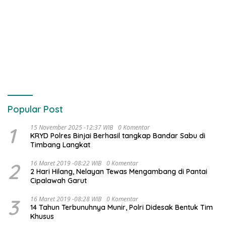
Popular Post
1
15 November 2025 -12:37 WIB
0 Komentar
KRYD Polres Binjai Berhasil tangkap Bandar Sabu di
Timbang Langkat
2
16 Maret 2019 -08:22 WIB
0 Komentar
2 Hari Hilang, Nelayan Tewas Mengambang di Pantai
Cipalawah Garut
3
16 Maret 2019 -08:28 WIB
0 Komentar
14 Tahun Terbunuhnya Munir, Polri Didesak Bentuk Tim
Khusus