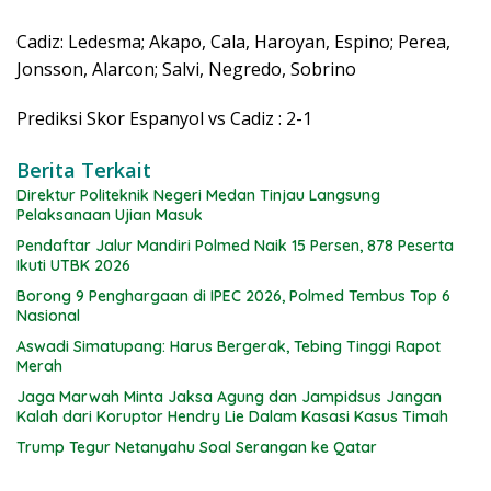
Cadiz: Ledesma; Akapo, Cala, Haroyan, Espino; Perea,
Jonsson, Alarcon; Salvi, Negredo, Sobrino
Prediksi Skor Espanyol vs Cadiz : 2-1
Berita Terkait
Direktur Politeknik Negeri Medan Tinjau Langsung
Pelaksanaan Ujian Masuk
Pendaftar Jalur Mandiri Polmed Naik 15 Persen, 878 Peserta
Ikuti UTBK 2026
Borong 9 Penghargaan di IPEC 2026, Polmed Tembus Top 6
Nasional
Aswadi Simatupang: Harus Bergerak, Tebing Tinggi Rapot
Merah
Jaga Marwah Minta Jaksa Agung dan Jampidsus Jangan
Kalah dari Koruptor Hendry Lie Dalam Kasasi Kasus Timah
Trump Tegur Netanyahu Soal Serangan ke Qatar