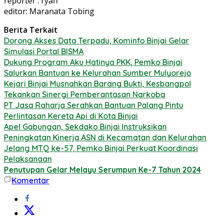
reporter : ryan
editor: Maranata Tobing
Berita Terkait
Dorong Akses Data Terpadu, Kominfo Binjai Gelar
Simulasi Portal BISMA
Dukung Program Aku Hatinya PKK, Pemko Binjai
Salurkan Bantuan ke Kelurahan Sumber Mulyorejo
Kejari Binjai Musnahkan Barang Bukti, Kesbangpol
Tekankan Sinergi Pemberantasan Narkoba
PT Jasa Raharja Serahkan Bantuan Palang Pintu
Perlintasan Kereta Api di Kota Binjai
Apel Gabungan, Sekdako Binjai Instruksikan
Peningkatan Kinerja ASN di Kecamatan dan Kelurahan
Jelang MTQ ke-57, Pemko Binjai Perkuat Koordinasi
Pelaksanaan
Penutupan Gelar Melayu Serumpun Ke-7 Tahun 2024
Komentar