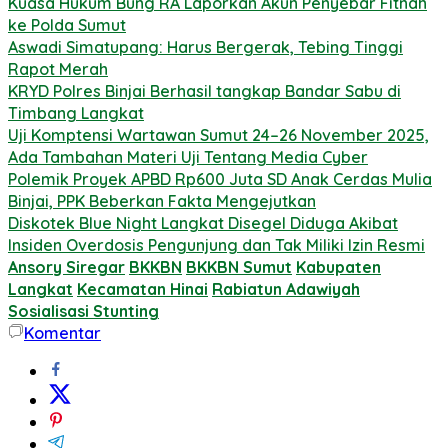
Kuasa Hukum Bung RA Laporkan Akun Penyebar Fitnah
ke Polda Sumut
Aswadi Simatupang: Harus Bergerak, Tebing Tinggi
Rapot Merah
KRYD Polres Binjai Berhasil tangkap Bandar Sabu di
Timbang Langkat
Uji Komptensi Wartawan Sumut 24–26 November 2025,
Ada Tambahan Materi Uji Tentang Media Cyber
Polemik Proyek APBD Rp600 Juta SD Anak Cerdas Mulia
Binjai, PPK Beberkan Fakta Mengejutkan
Diskotek Blue Night Langkat Disegel Diduga Akibat
Insiden Overdosis Pengunjung dan Tak Miliki Izin Resmi
Ansory Siregar
BKKBN
BKKBN Sumut
Kabupaten
Langkat
Kecamatan Hinai
Rabiatun Adawiyah
Sosialisasi Stunting
Komentar