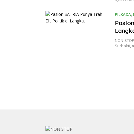
PILKADA
,
Paslon
Langk
NON-STOP.i
Surbakti,