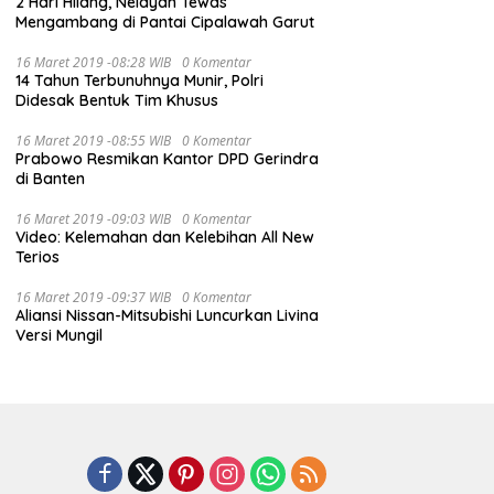
2 Hari Hilang, Nelayan Tewas
Mengambang di Pantai Cipalawah Garut
16 Maret 2019 -08:28 WIB
0 Komentar
14 Tahun Terbunuhnya Munir, Polri
Didesak Bentuk Tim Khusus
16 Maret 2019 -08:55 WIB
0 Komentar
Prabowo Resmikan Kantor DPD Gerindra
di Banten
16 Maret 2019 -09:03 WIB
0 Komentar
Video: Kelemahan dan Kelebihan All New
Terios
16 Maret 2019 -09:37 WIB
0 Komentar
Aliansi Nissan-Mitsubishi Luncurkan Livina
Versi Mungil