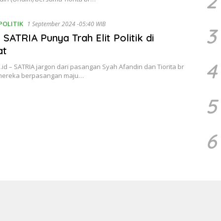
2
POLITIK
1 September 2024 -05:40 WIB
3
 SATRIA Punya Trah Elit Politik di
at
4
d – SATRIA jargon dari pasangan Syah Afandin dan Tiorita br
 mereka berpasangan maju…
5
6