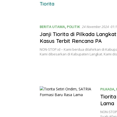
Tiorita
BERITA UTAMA
,
POLITIK
24 November 2024 -01:1
Janji Tiorita di Pilkada Langka
Kasus Terbit Rencana PA
NON-STOP.id – Kami berdua dilahirkan di Kabupa
Kami dibesarkan di Kabupaten Langkat. Kami d
PILKADA
,
Tiorit
Lama
NON-STOP.i
Syah Afan