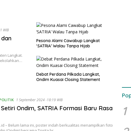
1 WIB
t dan
Pesona Alami Cawabup Langkat
‘SATRIA’ Walau Tanpa Hijab
ten Langkat.
isekolahkan…
Debat Perdana Pilkada Langkat,
Ondim Kuasai Closing Statement
Pop
POLITIK
1 September 2024 -18:19 WIB
1
a Setiri Ondim, SATRIA Formasi Baru Rasa
d – Belum lama ini, poster indah berkualitas menampilkan foto
din (Ondim) bersama Tiorita br…