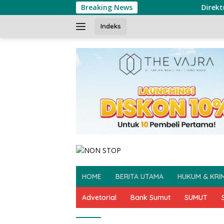
Langsung
Breaking News
Direktur Po
ke
konten
Indeks
HOME
BERITA UTAMA
HUKUM & KRI
Advetorial
Bank Sumut
SUMUT